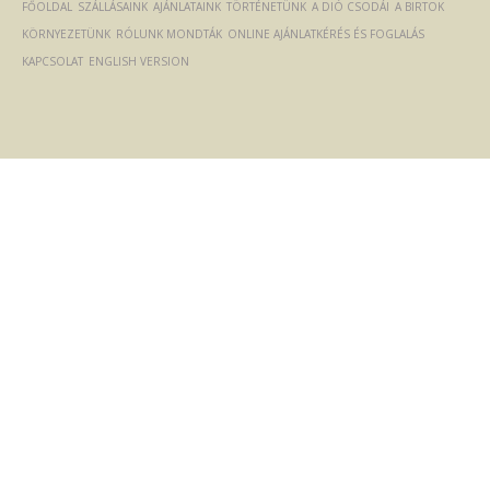
FŐOLDAL
SZÁLLÁSAINK
AJÁNLATAINK
TÖRTÉNETÜNK
A DIÓ CSODÁI
A BIRTOK
KÖRNYEZETÜNK
RÓLUNK MONDTÁK
ONLINE AJÁNLATKÉRÉS ÉS FOGLALÁS
KAPCSOLAT
ENGLISH VERSION