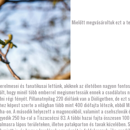
Mielőtt megvásároltuk ezt a te
relmesei és fanatikusai lettünk, akiknek az életében nagyon fontos sz
vált, hogy minél több emberrel megismertessük ennek a csodálatos nö
ni régi fényét. Pillanatnyilag 220 diófánk van a Dióligetben, de ezt
hez képest szerte a világban több mint 400 diófajta létezik, ebből 
 ha-on. A második helyezett a magoncokból, valamint a csehszlovák 
yedik 250 ha-ral a Tiszacsécsi 83. A többi hazai fajta összesen 100 
atalmasra lápos területeken, illetve patakparton és tavak közelében