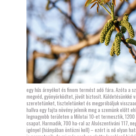
egy hűs árnyékot és finom termést adó fára. Azóta a sze
megvéd, gyönyörködtet, jövőt biztosít. Küldetésünkké 
szeretetünket, tiszteletünket és megpróbáljuk visszaad
hallva egy fajta növény jelenik meg a szemünk előtt eh
legnagyobb területen a Milotai 10-et termesztik, 1200
csapat. Harmadik, 700 ha-ral az Alsószentiváni 117, neg
igényel (hiányában öntözni kell) – ezért is nő olyan h