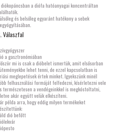
 diókopáncsban a diófa hatóanyagai koncentráltan
alálhatók.
ülsőleg és belsőleg egyaránt hatékony a sebek
. Válaszfal
zívgyógyszer
ió a gasztronómiában
lőször mi is csak a dióbelet ismertük, amit elsősorban
üteményekbe lehet tenni, de ezzel kapcsolatban is
riási meglepetések értek minket. Igyekszünk minél
öbb felhasználási formáját felfedezni, kísérletezni vele
s természetesen a vendégeinkkel is megkóstoltatni,
lletve akár együtt velük elkészíteni.
ár példa arra, hogy eddig milyen termékeket
észítettünk:
öld dió befőtt
iólekvár
iópesto