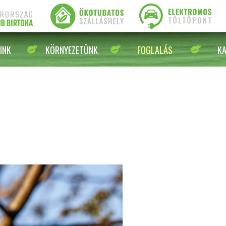
INK
KÖRNYEZETÜNK
FOGLALÁS
K