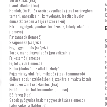
Vértisztítás (tea)
A
Csontritkulás (tea)
t
Homlok, Orr,Fül és Arcüreggyulladás (teát orrüregben
K
tartani, gargalizálni, kortyolgatn, leszürt levelet
dunsztkötésben a fájó részre rakni)
Bőrbetegségek, gombás fertőzések, fekély, ekcéma
6
(lemosó)
Pattanások (lemosó)
S
Szájpenész (szájvíz)
D
Fogínygyulladás (szájvíz)
E
Torok, mandulagyulladás (gargalizálni)
s
Fejkoszmó (lemosó)
ó
Fejtetü, rüh (lemosó)
t
Bolha (diólevél az állat fekhelyén)
é
Pajzsmirigy alul-felülműködés (tea- fennmaradó
i
diólevelet dunsztkötésben éjszakára a nyakra kötni)
P
Vércukorszint csökkentés (tea)
k
Fertőtlenítés, baktériumölés (lemosó)
Z
Bélféreg (tea)
D
Sebek gyógyulásának meggyorsítására (lemosó)
D
Lábizzadásra (lábfürdő)