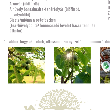
D
Aranyér (ülőfürdő)
D
A hüvely bántalmaira-fehérfolyás (ülőfürdő,
Z
hüvelyöblítő)
P
Ciszta/mióma a petefészken
(tea+hüvelyöblítő+fennmaradó levelet hasra tenni és
átkötni)
sinált ahhoz, hogy aki teheti, ültessen a környezetébe minimum 1 di