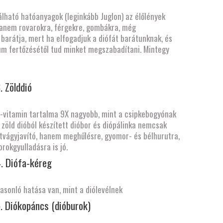
lálható hatóanyagok (leginkább Juglon) az élőlények
hanem rovarokra, férgekre, gombákra, még
barátja, mert ha elfogadjuk a diófát barátunknak, és
ium fertőzésétől tud minket megszabadítani. Mintegy
. Zölddió
-vitamin tartalma 9X nagyobb, mint a csipkebogyónak
 zöld dióból készített dióbor és diópálinka nemcsak
tvágyjavító, hanem meghűlésre, gyomor- és bélhurutra,
. Diófa-kéreg
. Diókopáncs (dióburok)