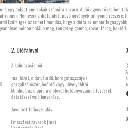
ázzunk egy dolgot ami sokak számára zavaró. A dió egyes részeiben ta
al vannak. Nemcsak a diófa alatt növő növények túlnyomó részére, 
nem!
Ezért igaz az ismert mondás, hogy a diófa az ember legnagyobb 
ugyanolyan módon hálálja meg, rengeteg gomba, rovar, féreg, baktér
2. Diófalevél
3
Alkalmazási mód:
C
A
tea, főzet, oldat, fürdő, borogatás,szájvíz,
é
ő
gargalizálószer, beöntő vagy hüvelyöblítő.
Mindnek az alapja a diólevél hatóanyagainak főzéssel,
4
áztatással való kinyerése.
)
Javallott felhasználás:
5
Emésztési zavarok (tea)