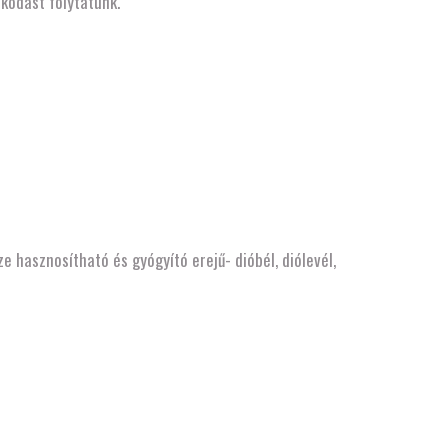
lkodást folytatunk.
e hasznosítható és gyógyító erejű- dióbél, diólevél,