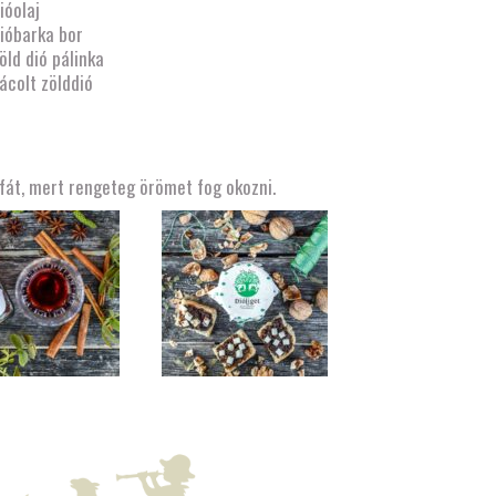
ióolaj
ióbarka bor
öld dió pálinka
ácolt zölddió
ófát, mert rengeteg örömet fog okozni.