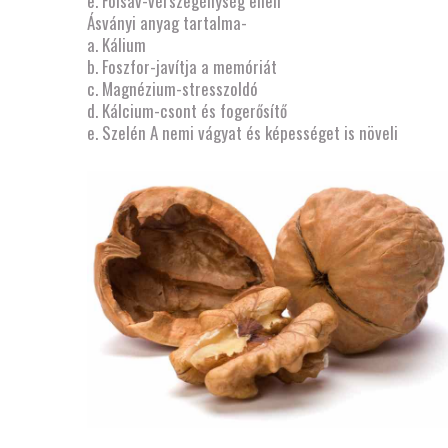
e. Folsav-vérszegénység ellen
Ásványi anyag tartalma-
a. Kálium
b. Foszfor-javítja a memóriát
c. Magnézium-stresszoldó
d. Kálcium-csont és fogerősítő
e. Szelén A nemi vágyat és képességet is növeli