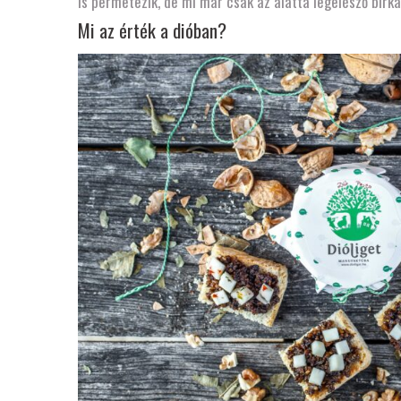
is permetezik, de mi már csak az alatta legelésző birká
Mi az érték a dióban?