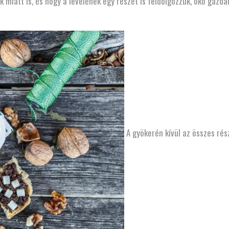
k miatt is, és hogy a levelének egy részét is feldolgozzuk, öko gazdá
A gyökerén kívül az összes rész