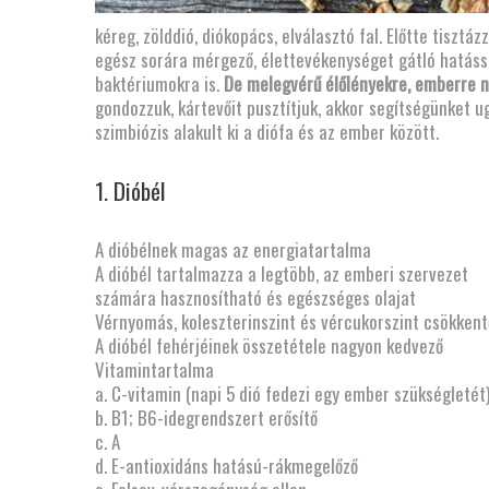
kéreg, zölddió, diókopács, elválasztó fal. Előtte tiszt
egész sorára mérgező, élettevékenységet gátló hatáss
baktériumokra is.
De melegvérű élőlényekre, emberre 
gondozzuk, kártevőit pusztítjuk, akkor segítségünket 
szimbiózis alakult ki a diófa és az ember között.
1. Dióbél
A dióbélnek magas az energiatartalma
A dióbél tartalmazza a legtöbb, az emberi szervezet
számára hasznosítható és egészséges olajat
Vérnyomás, koleszterinszint és vércukorszint csökkent
A dióbél fehérjéinek összetétele nagyon kedvező
Vitamintartalma
a. C-vitamin (napi 5 dió fedezi egy ember szükségletét
b. B1; B6-idegrendszert erősítő
c. A
d. E-antioxidáns hatású-rákmegelőző