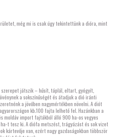
rületet, még mi is csak úgy tekintettünk a dióra, mint
erepet játszik – hűsít, táplál, eltart, gyógyít,
vénynek a sokszínűségét és átadjuk a dió iránti
 szeretnénk a jövőben nagymértékben növelni. A diót
Magyarországon kb.100 fajta lelhető fel. Hazánkban a
és moldáv import fajtákból álló 900 ha-os vegyes
ha-t tesz ki. A diófa metszést, trágyázást és sok vizet
. Sok kártevője van, ezért nagy gazdaságokban többször