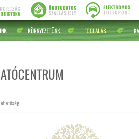
INK
KÖRNYEZETÜNK
FOGLALÁS
K
GATÓCENTRUM
lehetőség.