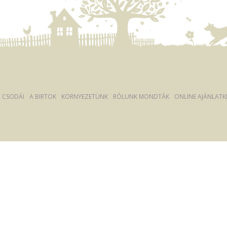
Ó CSODÁI
A BIRTOK
KÖRNYEZETÜNK
RÓLUNK MONDTÁK
ONLINE AJÁNLATK