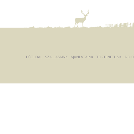
FŐOLDAL
SZÁLLÁSAINK
AJÁNLATAINK
TÖRTÉNETÜNK
A DI