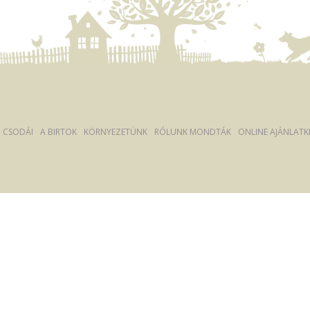
Ó CSODÁI
A BIRTOK
KÖRNYEZETÜNK
RÓLUNK MONDTÁK
ONLINE AJÁNLATK