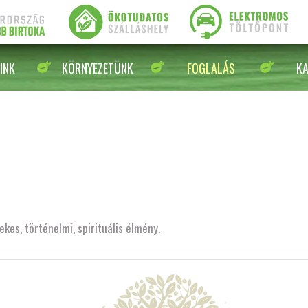
INK
KÖRNYEZETÜNK
FOGLALÁS
K
kes, történelmi, spirituális élmény.