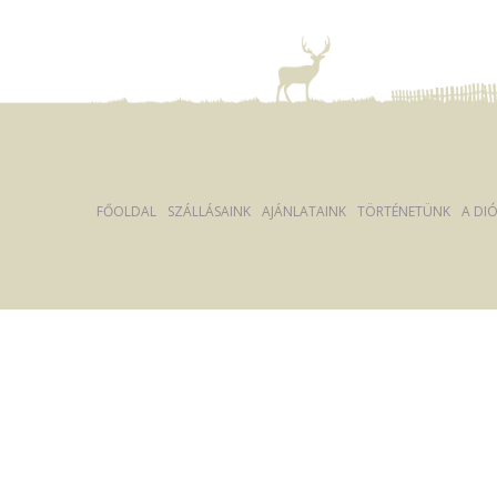
FŐOLDAL
SZÁLLÁSAINK
AJÁNLATAINK
TÖRTÉNETÜNK
A DI