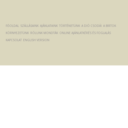
FŐOLDAL
SZÁLLÁSAINK
AJÁNLATAINK
TÖRTÉNETÜNK
A DIÓ CSODÁI
A BIRTOK
KÖRNYEZETÜNK
RÓLUNK MONDTÁK
ONLINE AJÁNLATKÉRÉS ÉS FOGLALÁS
KAPCSOLAT
ENGLISH VERSION