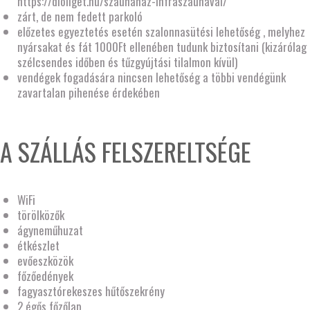
https://dioliget.hu/szaunahaz-infraszaunaval/
zárt, de nem fedett parkoló
előzetes egyeztetés esetén szalonnasütési lehetőség , melyhez
nyársakat és fát 1000Ft ellenében tudunk biztosítani (kizárólag
szélcsendes időben és tűzgyújtási tilalmon kívül)
vendégek fogadására nincsen lehetőség a többi vendégünk
zavartalan pihenése érdekében
A SZÁLLÁS FELSZERELTSÉGE
WiFi
törölközők
ágyneműhuzat
étkészlet
evőeszközök
főzőedények
fagyasztórekeszes hűtőszekrény
2 égős főzőlap