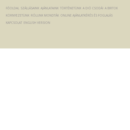
FŐOLDAL
SZÁLLÁSAINK
AJÁNLATAINK
TÖRTÉNETÜNK
A DIÓ CSODÁI
A BIRTOK
KÖRNYEZETÜNK
RÓLUNK MONDTÁK
ONLINE AJÁNLATKÉRÉS ÉS FOGLALÁS
KAPCSOLAT
ENGLISH VERSION