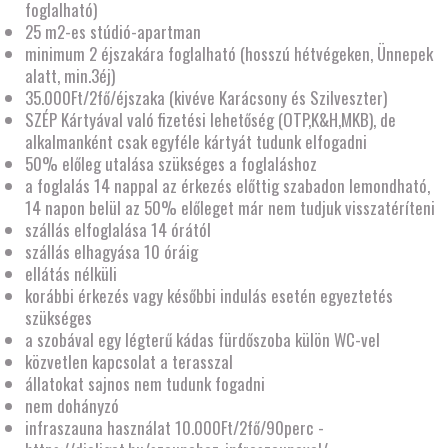
foglalható)
25 m2-es stúdió-apartman
minimum 2 éjszakára foglalható (hosszú hétvégeken, Ünnepek
alatt, min.3éj)
35.000Ft/2fő/éjszaka (kivéve Karácsony és Szilveszter)
SZÉP Kártyával való fizetési lehetőség (OTP,K&H,MKB), de
alkalmanként csak egyféle kártyát tudunk elfogadni
50% előleg utalása szükséges a foglaláshoz
a foglalás 14 nappal az érkezés előttig szabadon lemondható,
14 napon belül az 50% előleget már nem tudjuk visszatéríteni
szállás elfoglalása 14 órától
szállás elhagyása 10 óráig
ellátás nélküli
korábbi érkezés vagy későbbi indulás esetén egyeztetés
szükséges
a szobával egy légterű kádas fürdőszoba külön WC-vel
közvetlen kapcsolat a terasszal
állatokat sajnos nem tudunk fogadni
nem dohányzó
infraszauna használat 10.000Ft/2fő/90perc -