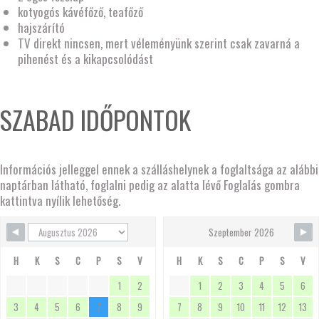
kotyogós kávéfőző, teafőző
hajszárító
TV direkt nincsen, mert véleményünk szerint csak zavarná a
pihenést és a kikapcsolódást
SZABAD IDŐPONTOK
Információs jelleggel ennek a szálláshelynek a foglaltsága az alábbi
naptárban látható, foglalni pedig az alatta lévő Foglalás gombra
kattintva nyílik lehetőség.
Szeptember 2026
H
K
S
C
P
S
V
H
K
S
C
P
S
V
1
2
1
2
3
4
5
6
3
4
5
6
7
8
9
7
8
9
10
11
12
13